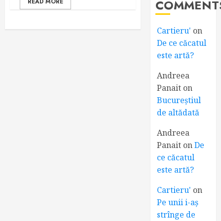
COMMENT
READ MORE
Cartieru'
on
De ce căcatul
este artă?
Andreea
Panait
on
Bucureștiul
de altădată
Andreea
Panait
on
De
ce căcatul
este artă?
Cartieru'
on
Pe unii i-aș
strînge de