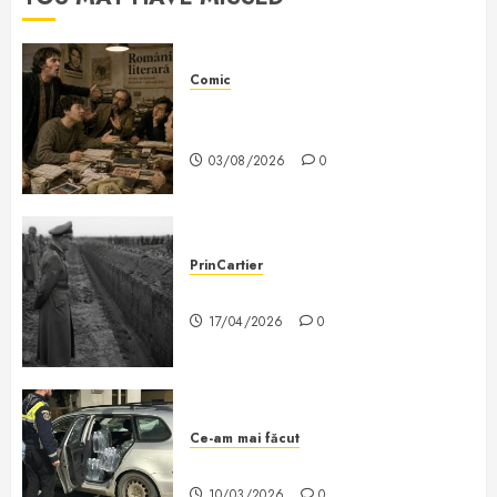
Comic
Nichita Stănescu la cuțite cu
Labiș
03/08/2026
0
PrinCartier
Caracterul evreilor?
17/04/2026
0
Ce-am mai făcut
O știre de căcat
10/03/2026
0