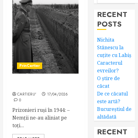
RECENT
POSTS
Nichita
Stănescu la
cuțite cu Labiș
Caracterul
PrinCartier
evreilor?
O știre de
Caracterul evreilor?
căcat
De ce căcatul
CARTIERU'
17/04/2026
0
este artă?
Bucureștiul de
Prizonieri ruși în 1944: –
altădată
Nemții ne-au aliniat pe
toți...
RECENT