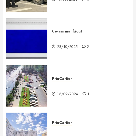
Ce-am mai făcut
De ce căcatul este artă?
28/10/2025
2
PrinCartier
Bucureștiul de altădată
16/09/2024
1
PrinCartier
Prin cartier dai și de lucruri