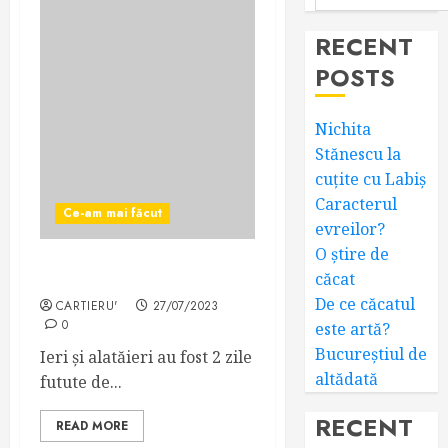
RECENT
POSTS
Nichita
Stănescu la
cuțite cu Labiș
Caracterul
Ce-am mai făcut
evreilor?
O știre de
Două zile futute de plajă
căcat
De ce căcatul
CARTIERU'
27/07/2023
0
este artă?
Bucureștiul de
Ieri și alatăieri au fost 2 zile
altădată
futute de...
RECENT
READ MORE