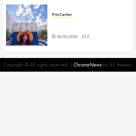
PrinCartier
Prin cartier dai și de lucruri
frumoase
05/06/2024
0
Copyright © All rights reserved.
|
ChromeNews
by AF themes.