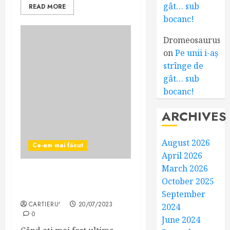
gât… sub
READ MORE
bocanc!
Dromeosaurus
on
Pe unii i-aș
strînge de
gât… sub
bocanc!
ARCHIVES
August 2026
Ce-am mai făcut
April 2026
March 2026
Poșta română. Ha ha, ce
October 2025
glumă deloc bună
September
CARTIERU'
20/07/2023
2024
0
June 2024