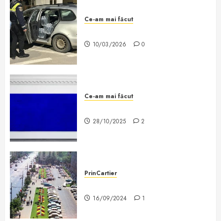
Ce-am mai făcut
O știre de căcat
10/03/2026
0
Ce-am mai făcut
De ce căcatul este artă?
28/10/2025
2
PrinCartier
Bucureștiul de altădată
16/09/2024
1