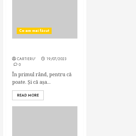
Ce-am mai făcut
De ce e Enel de căcat?
CARTIERU'
19/07/2023
0
În primul rând, pentru că
poate. Și că așa...
READ MORE