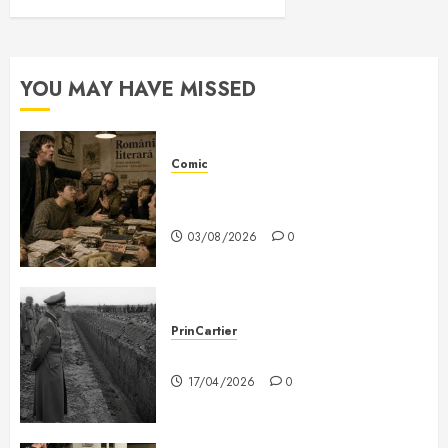
YOU MAY HAVE MISSED
Comic
Nichita Stănescu la cuțite cu
Labiș
03/08/2026
0
PrinCartier
Caracterul evreilor?
17/04/2026
0