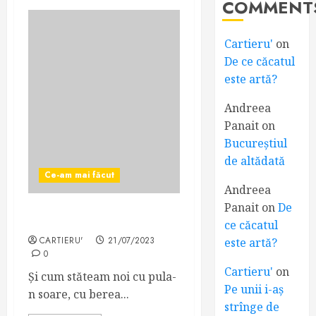
COMMENT
Cartieru'
on
De ce căcatul
este artă?
Andreea
Panait
on
Bucureștiul
de altădată
Ce-am mai făcut
Andreea
Panait
on
De
Tractor și inundația
ce căcatul
CARTIERU'
21/07/2023
este artă?
0
Cartieru'
on
Și cum stăteam noi cu pula-
Pe unii i-aș
n soare, cu berea...
strînge de