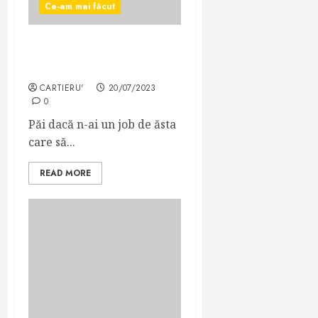
Ce-am mai făcut
Cum să treacă timpul mai
repede la muncă?
CARTIERU'
20/07/2023
0
Păi dacă n-ai un job de ăsta
care să...
READ MORE