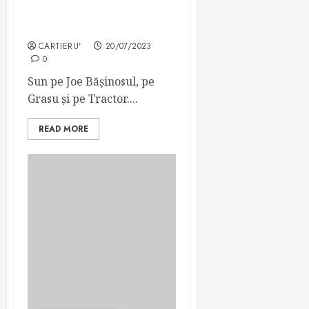
Aventura la mare – Partea
1
CARTIERU'
20/07/2023
0
Sun pe Joe Bășinosul, pe
Grasu și pe Tractor....
READ MORE