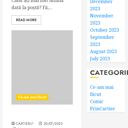
Când ați mai fost ultima
December
dată la poștă? Fă,...
2023
November
READ MORE
2023
October 2023
September
2023
August 2023
July 2023
CATEGORI
Ce-am mai
făcut
Ce-am mai făcut
Comic
PrinCartier
Javra divelopăr
CARTIERU'
20/07/2023