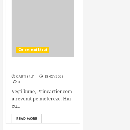
Ce-am mai făcut
Princartier.com a revenit
CARTIERU'
18/07/2023
3
Vești bune, Princartier.com
a revenit pe metereze. Hai
cu...
READ MORE