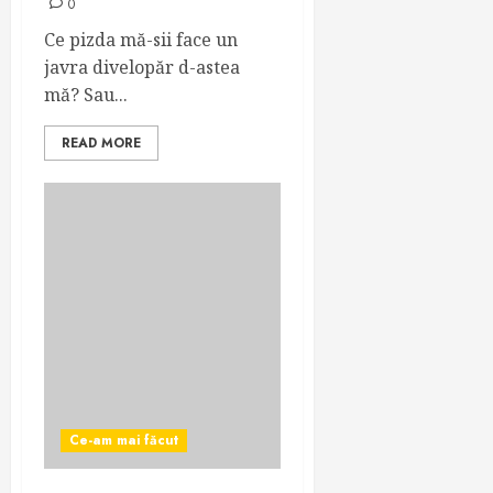
0
Ce pizda mă-sii face un
javra divelopăr d-astea
mă? Sau...
READ MORE
Ce-am mai făcut