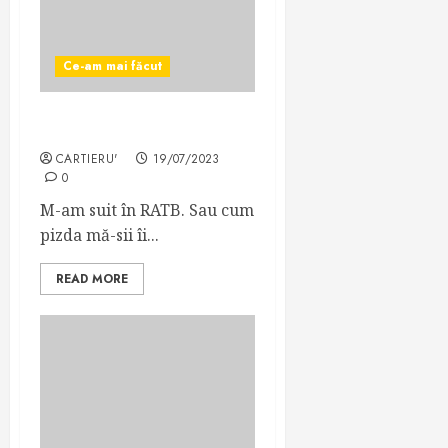
Ce-am mai făcut
Cum să fii luat de prost
CARTIERU'
19/07/2023
0
M-am suit în RATB. Sau cum
pizda mă-sii îi...
READ MORE