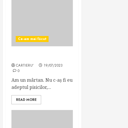
Ce-am mai făcut
S-a căcat pisica!
CARTIERU'
19/07/2023
0
Am un mârtan. Nu c-aș fi eu
adeptul pisicilor,...
READ MORE