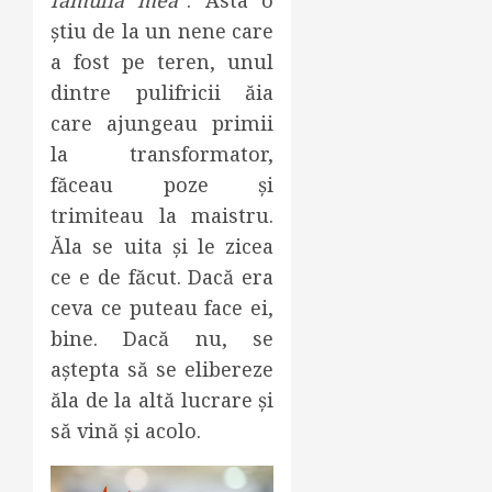
famulia mea
“. Asta o
știu de la un nene care
a fost pe teren, unul
dintre pulifricii ăia
care ajungeau primii
la transformator,
făceau poze și
trimiteau la maistru.
Ăla se uita și le zicea
ce e de făcut. Dacă era
ceva ce puteau face ei,
bine. Dacă nu, se
aștepta să se elibereze
ăla de la altă lucrare și
să vină și acolo.