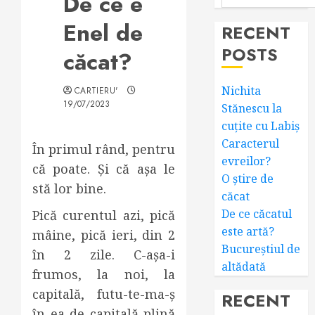
De ce e
Enel de
RECENT
POSTS
căcat?
Nichita
CARTIERU'
19/07/2023
Stănescu la
cuțite cu Labiș
Caracterul
În primul rând, pentru
evreilor?
că poate. Și că așa le
O știre de
stă lor bine.
căcat
De ce căcatul
Pică curentul azi, pică
este artă?
mâine, pică ieri, din 2
Bucureștiul de
în 2 zile. C-așa-i
altădată
frumos, la noi, la
capitală, futu-te-ma-ș
RECENT
în ea de capitală plină