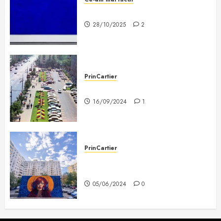
De ce căcatul este artă?
28/10/2025
2
PrinCartier
Bucureștiul de altădată
16/09/2024
1
PrinCartier
Prin cartier dai și de lucruri
frumoase
05/06/2024
0