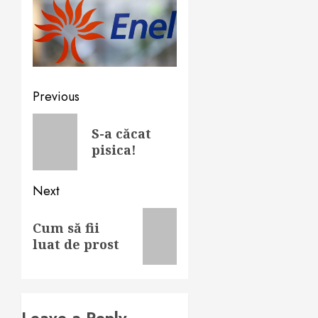
Post
Previous
navigation
Previous
S-a căcat
post:
pisica!
Next
Next
Cum să fii
post:
luat de prost
Leave a Reply