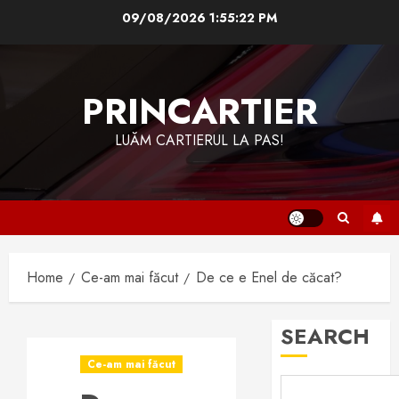
Skip
09/08/2026
1:55:22 PM
to
content
PRINCARTIER
LUĂM CARTIERUL LA PAS!
Home
Ce-am mai făcut
De ce e Enel de căcat?
SEARCH
Ce-am mai făcut