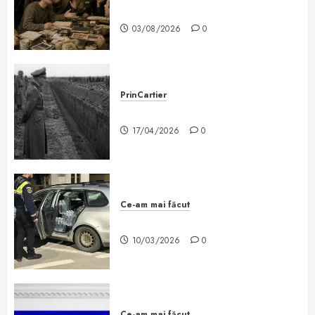
Labiș
03/08/2026
0
PrinCartier
Caracterul evreilor?
17/04/2026
0
Ce-am mai făcut
O știre de căcat
10/03/2026
0
Ce-am mai făcut