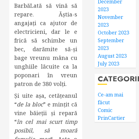
December
BarbăLată să vină să
2023
repare. Ăștia-s
November
angajați ca ajutor de
2023
electricieni, dar le e
October 2023
frică să schimbe un
September
2023
bec, darămite să-și
August 2023
bage vreunu mâna cu
July 2023
unghiile lăcuite ca la
poponari în vreun
CATEGORI
patron de 380 volți.
Ce-am mai
Și uite așa, cetățeanul
făcut
“
de la bloc
” e mințit că
Comic
vine băieții și repară
PrinCartier
“
în cel mai scurt timp
posibil, să moară