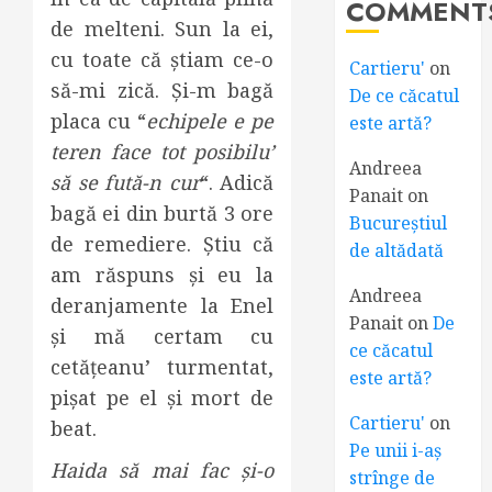
COMMENT
de melteni. Sun la ei,
cu toate că știam ce-o
Cartieru'
on
să-mi zică. Și-m bagă
De ce căcatul
placa cu “
echipele e pe
este artă?
teren face tot posibilu’
Andreea
să se fută-n cur
“. Adică
Panait
on
bagă ei din burtă 3 ore
Bucureștiul
de remediere. Știu că
de altădată
am răspuns și eu la
Andreea
deranjamente la Enel
Panait
on
De
și mă certam cu
ce căcatul
cetățeanu’ turmentat,
este artă?
pișat pe el și mort de
Cartieru'
on
beat.
Pe unii i-aș
Haida să mai fac și-o
strînge de