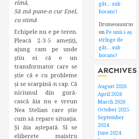
rimă,
gât… sub
Să mă pune-n cur Enel,
bocanc!
cu stimă
Dromeosaurus
Echipele nu e pe teren.
on
Pe unii i-aș
strînge de
Pleacă 2-3-5 amețiți,
gât… sub
ajung cam pe unde
bocanc!
știu ei că e un
transformator care se
ARCHIVES
știe că e cu probleme
și se scarpină-n cap. Că
August 2026
niciunul din gură-
April 2026
cască ăia nu e vreun
March 2026
Nea Stelian care știe
October 2025
September
cum să repare situația.
2024
Și ăia aștepată. Sî se
June 2024
eliberete maistru