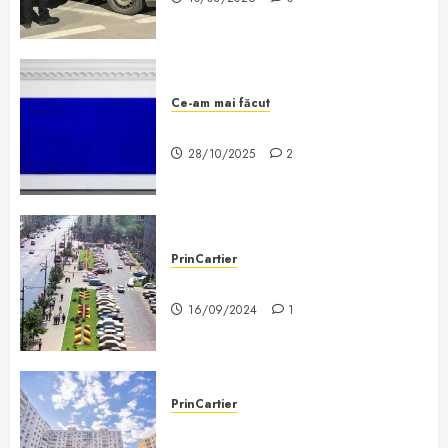
Ce-am mai făcut
De ce căcatul este artă?
28/10/2025
2
PrinCartier
Bucureștiul de altădată
16/09/2024
1
PrinCartier
Prin cartier dai și de lucruri