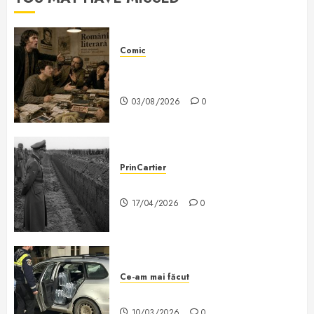
Comic
Nichita Stănescu la cuțite cu
Labiș
03/08/2026
0
PrinCartier
Caracterul evreilor?
17/04/2026
0
Ce-am mai făcut
O știre de căcat
10/03/2026
0