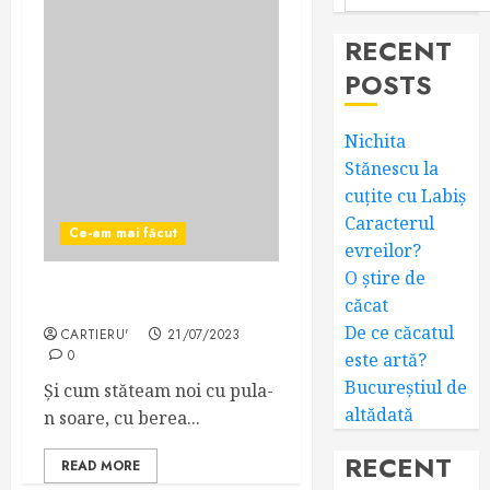
RECENT
POSTS
Nichita
Stănescu la
cuțite cu Labiș
Caracterul
Ce-am mai făcut
evreilor?
O știre de
Tractor și inundația
căcat
De ce căcatul
CARTIERU'
21/07/2023
0
este artă?
Bucureștiul de
Și cum stăteam noi cu pula-
altădată
n soare, cu berea...
RECENT
READ MORE